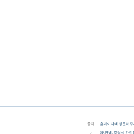
공지
홈페이지에 방문해주
5
SK판넬, 조립식 간이